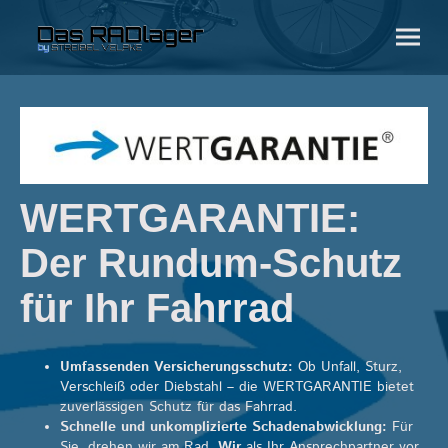
WERTGARANTIE:
Der Rundum-Schutz
für Ihr Fahrrad
Umfassenden Versicherungsschutz:
Ob Unfall, Sturz,
Verschleiß oder Diebstahl – die WERTGARANTIE bietet
zuverlässigen Schutz für das Fahrrad.
Schnelle und unkomplizierte Schadenabwicklung:
Für
Sie, drehen wir am Rad.
Wir
als Ihr Ansprechpartner vor